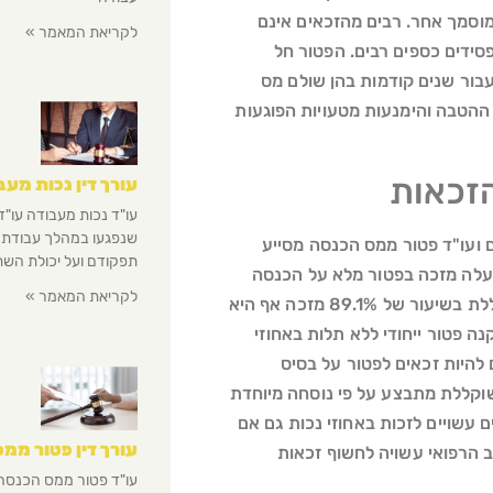
וסמך אחר. רבים מהזכאים אינם
לקריאת המאמר »
פסידים כספים רבים. הפטור חל
בור שנים קודמות בהן שולם מס
 ההטבה והימנעות מטעויות הפוגעות
הזכאות
עורך דין נכות מעב
עו"ד נכות מעבודה עו"ד
שנפגעו במהלך עבודתם 
 ועו"ד פטור ממס הכנסה מסייע
תפקודם ועל יכולת השת
הזכאות ובהוכחתה. נכות רפואית בשיעור של 90% ומעלה מזכה בפטור מלא על הכנסה
לקריאת המאמר »
מיגיעה אישית עד לתקרה הקבועה בחוק. נכות רפואית משוקללת בשיעור של 89.1% מזכה אף היא
נה פטור ייחודי ללא תלות באחוזי
 להיות זכאים לפטור על בסיס
שוקללת מתבצע על פי נוסחה מיוחדת
ם עשויים לזכות באחוזי נכות גם אם
עורך דין פטור ממ
ב הרפואי עשויה לחשוף זכאות
עו"ד פטור ממס הכנסה