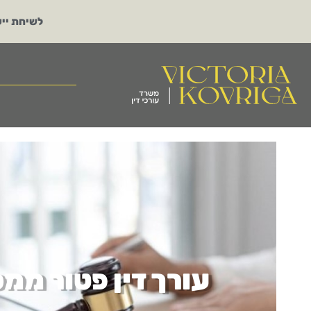
לשיחת ייע
עורך דין פטור ממ