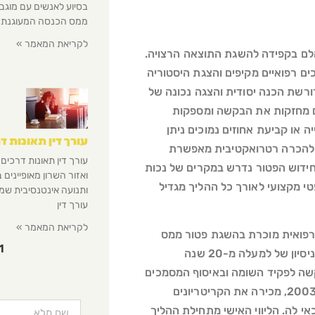
בסיוע לאנשים עם מוגבל
ממס הכנסה המעוגנת ב
לקריאת המאמר »
לם בקפידה להשגת התוצאה הרצויה.
ם רפואיים מקיפים והצגת היסטוריה
ורשת הכנה יסודית והצגה נכונה של
ים מחזקות את הבקשה ומספקות
 או קביעת אחוזים נמוכים ניתן
עורך דין תאונות ד
 להכרה רטרואקטיבית מאפשרת
עורך דין תאונות דרכים 
חידוש הפטור נדרש במקרים של נכות
ואזור השרון מאופיינים
י מקצועי לאורך כל ההליך מגדיל
ותנועה אינטנסיבית שמג
עורך דין
לקריאת המאמר »
ת רפואית מוכרת בהשגת פטור ממס
1
הכנסה. המשרד, בהובלתה של עו"ד ויקטוריה קובריגה בעלת ניסיון של למעלה מ-20 שנה
בקשה לפקיד השומה ובאיסוף המסמכים
הרפואיים הנדרשים. עו"ד קובריגה, הפעילה כעורכת דין מאז 2003, מכירה את הקריטריונים
י לה. הליווי האישי מתחילת ההליך