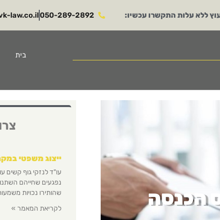
וץ ללא עלות התקשרו עכשיו:
050-289-2892​
k-law.co.il​
בית
צרו
ייצוג משפטי במקר
עו"ד לנזקי גוף קשים עו
נפגעים שחייהם השתנו 
ס הכנסה
שהותירו נכויות משמעות
לקריאת המאמר »