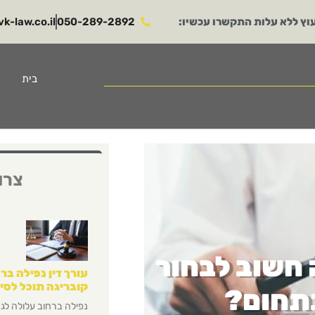
וץ ללא עלות התקשרו עכשיו:
050-289-2892​
k-law.co.il​
בית
צרו
 חשוב לבחור
עורך דין נפילה ברח
קובריגה תוכל לסי
בתחום?
נפילה ברחוב עלולה לגר