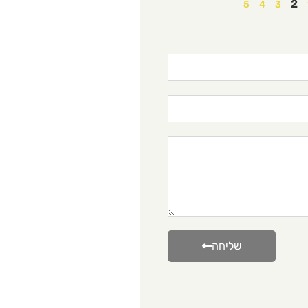
2
5
4
3
שליחה