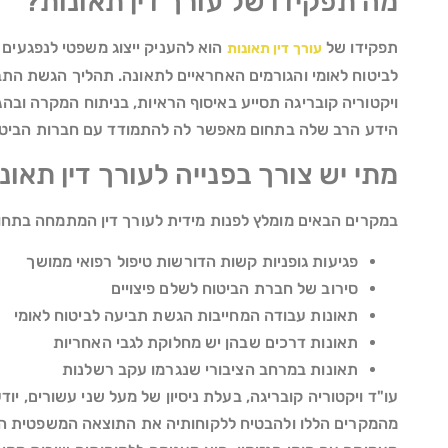
מה תפקידו של עורך דין תאונות?
תפקידו של
הוא להעניק ייצוג משפטי לנפגעים 
עורך דין תאונות
לביטוח לאומי והגורמים האחראיים לתאונה. תהליך הגשת התביע
ויקטוריה קובריגה תסייע באיסוף הראיות, בניתוח המקרה ובה
הידע הרב שלה בתחום מאפשר לה להתמודד עם חברות הביטוח ו
מתי יש צורך בפנייה לעורך דין תאונ
במקרים הבאים מומלץ לפנות מידית לעורך דין המתמחה בתחו
פגיעות גופניות קשות הדורשות טיפול רפואי ממושך
סירוב של חברת הביטוח לשלם פיצויים
תאונות עבודה המחייבות הגשת תביעה לביטוח לאומי
תאונות דרכים שבהן יש מחלוקת לגבי האחריות
תאונות במרחב הציבורי שנגרמו עקב רשלנות
עו"ד ויקטוריה קובריגה, בעלת ניסיון של מעל שני עשורים, י
מהמקרים הללו ולהבטיח ללקוחותיה את התוצאה המשפטית הטוב