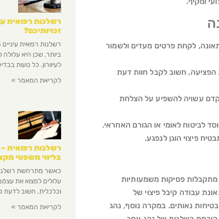
עי ומקיף.
ה
רשלנות רפואית עינ
זכויותיכם?
רשלנות רפואית עיניים 
תאונה, לקחת פרטים מעדים ולשמור
ביותר, שכן היא עלולה ל
לעיוורון. כל טעות בבדיק
 הפציעה, חשוב לקבל חוות דעת
לקריאת המאמר »
וקדם עשויה להשפיע על הצלחת
סד לביטוח לאומי או הגורם האחראי.
יח פיצוי הוגן לנפגע.
רשלנות רפואית – 
בליווי משפטי מקצ
כאשר מתרחשת רשלנות 
ם מתקבלות פסיקות משמעותיות
עלולים למצוא את עצמם
וכלכלית. חשוב לדעת כ
ונת עבודה קיבל פיצוי של
י בטיחות נאותים. במקרה נוסף, נהג
לקריאת המאמר »