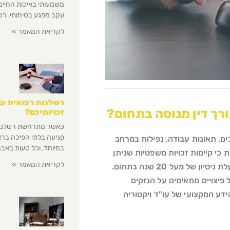
משמעותי באיכות החיי
עקב מפגע בטיחותי, רש
לקריאת המאמר »
רשלנות רפואית עינ
ורך דין מנוסה בתחום?
זכויותיכם?
כאשר מתרחשת רשלנות ר
פגיעה בלתי הפיכה בראייה
ים, תאונות עבודה, נפילות במרחב
במיוחד, וכל טעות באבחון
כי קיימות זכויות משפטיות שניתן
לקריאת המאמר »
לממש, ולשם כך יש צורך בליווי של עו"ד ויקטוריה קובריגה, בעלת ניסיון של מעל 20 שנה בתחום.
 פיצויים מתאימים על הנזקים
ידע המקצועי של עו"ד ויקטוריה