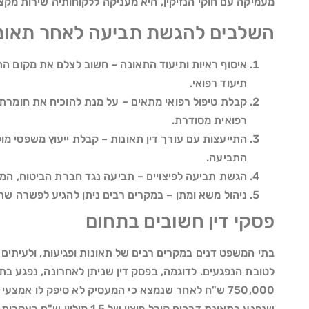
מעמיקה עם חוקי הנזיקין, היא מעניקה ללקוחותיה שירות מקצו
השלבים להגשת תביעה לאחר תאונ
איסוף ראיות ותיעוד התאונה – חשוב לצלם את מקום ה
תיעוד רפואי.
קבלת טיפול רפואי מתאים – על מנת להוכיח את חומרת
רפואית מסודרת.
התייעצות עם עורך דין תאונות – קבלת ייעוץ משפטי מ
התביעה.
הגשת תביעה לפיצויים – תביעה נגד חברת הביטוח, המו
ניהול משא ומתן – במקרים רבים ניתן להגיע לפשרה שתבט
פסקי דין חשובים בתחום
בתי המשפט דנים במקרים רבים של תאונות ופגיעות, ולעיתי
לטובת הנפגעים. לדוגמה, בפסק דין שניתן לאחרונה, נפגע בתא
750,000 ש"ח לאחר שנמצא כי המעסיק לא סיפק לו אמצע
שנפגע בתאונת דרכים קיבל פיצוי של 1.5 מיליון ש"ח בעקבות הוכחת רשלנות של נהג אחר.