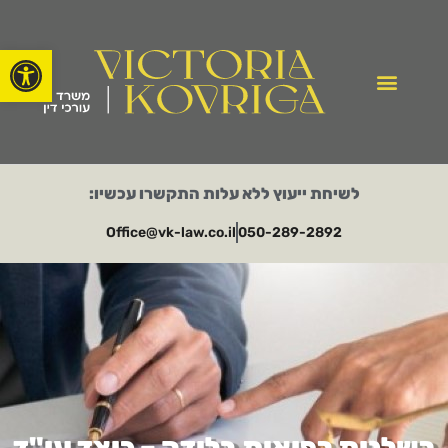
פתח סרגל
לשיחת ייעוץ ללא עלות התקשרו עכשיו:
Office@vk-law.co.il​
050-289-2892​
רשלנות רפואית בלידה – כיצד עו"ד