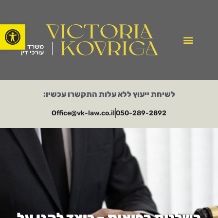
פתח סרגל
לשיחת ייעוץ ללא עלות התקשרו עכשיו:
Office@vk-law.co.il​
050-289-2892​
רשלנות רפואית – כיצד להגן על