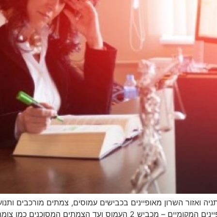
נתניה ואזור השרון מאופיינים בכבישים עמוסים, צמתים מורכבים ותנ
עורך דין תאונות דרכים בנתניה מכיר היטב את המאפיינים המקומיים – מכביש 2